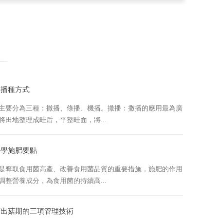
的播種方式
主要分為三種：撒播、條播、機播。撒播：撒播的應用最為廣
將田地整理成畦后，平整畦面，將...
科學施肥要點
是奪取食用菌高產、改善食用菌品質的重要措施，施肥的作用
調整營養成分，為食用菌的持續高...
菇出菇期的三項管理技術