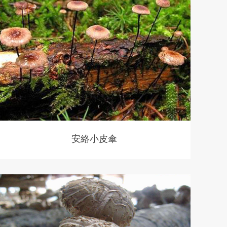
安絡小皮傘