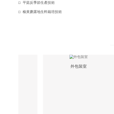
平菇反季節生產技術
榆黃蘑露地生料栽培技術
室
外包裝室