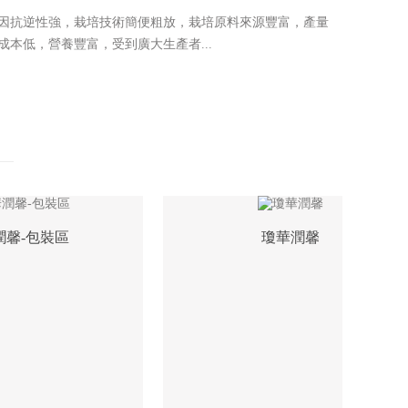
因抗逆性強，栽培技術簡便粗放，栽培原料來源豐富，產量
成本低，營養豐富，受到廣大生產者...
-包裝區
瓊華潤馨