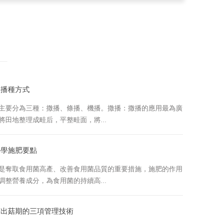
的播種方式
主要分為三種：撒播、條播、機播。撒播：撒播的應用最為廣
將田地整理成畦后，平整畦面，將...
科學施肥要點
是奪取食用菌高產、改善食用菌品質的重要措施，施肥的作用
調整營養成分，為食用菌的持續高...
菇出菇期的三項管理技術