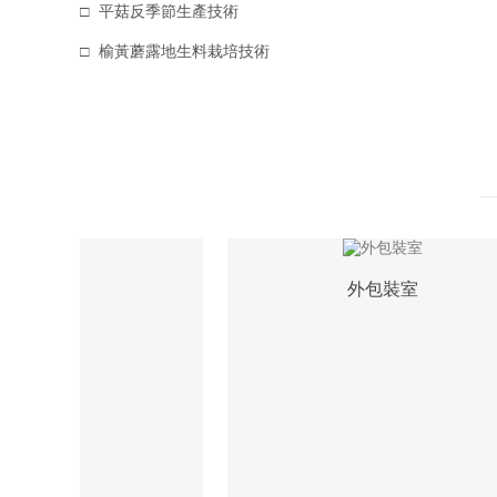
平菇反季節生產技術
榆黃蘑露地生料栽培技術
煮漿室
外包裝室