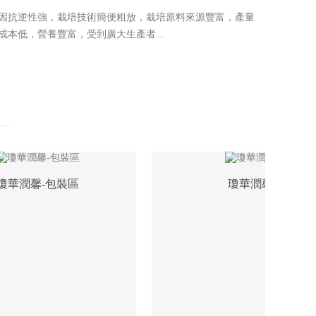
因抗逆性強，栽培技術簡便粗放，栽培原料來源豐富，產量
成本低，營養豐富，受到廣大生產者...
華潤馨-包裝區
瓊華潤馨