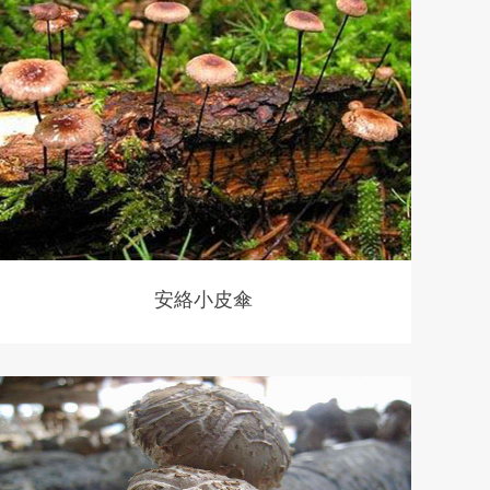
安絡小皮傘